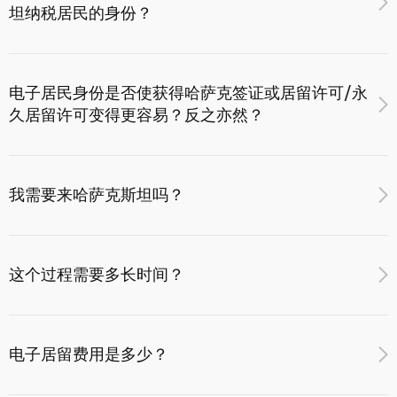
坦纳税居民的身份？
电子居留身份证与向哈萨克斯坦共和国公民、外国人或居住
在哈萨克斯坦共和国的无国籍人颁发的身份证不类似，不能
用于公共服务。
否。获得哈萨克斯坦共和国电子居民身份并不意味着获得纳
税居民身份。
eResidency IIN用于单独的生态系统，为外国投资者提供获
电子居民身份是否使获得哈萨克签证或居留许可/永
得电子居留计划服务的机会。你可以在网站上找到服务清
久居留许可变得更容易？反之亦然？
单。
否获得电子居民身份的程序和获得签证、居留许可或永久居
留权的程序
未连接
。获得哈萨克斯坦签证或居留许可/永久居
我需要来哈萨克斯坦吗？
留权的程序受哈萨克斯坦共和国单独的法律法规管辖。
这一切都是在网上进行的。验证需要几分钟，然后快速进行
额外检查。您通常可以在短时间内获得服务。
这个过程需要多长时间？
获得电子居民身份并签发 IIN 后，无需前往哈萨克斯坦共和国
确认您的身份和其他额外程序。电子居留计划下的所有活动
全部流程均在线完成。身份验证仅需几分钟，随后会进行快
都是远程进行的。
速的补充审核。
整个流程通常需要 1 至 3 个工作日
，完成后
电子居留费用是多少？
即可使用相关服务。