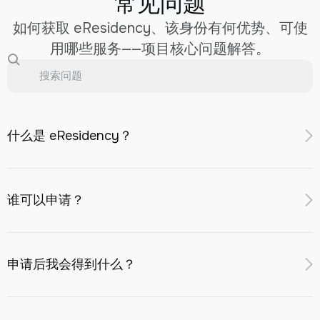
常见问题
如何获取 eResidency、该身份有何优势、可使
用哪些服务——项目核心问题解答。
什么是 eResidency？
eResidency 是用于远程访问哈萨克斯坦共和国金融和商业服
务的数字身份标识：在哈萨克斯坦银行开设账户、在 AIFC 注
谁可以申请？
册公司、投资服务、带有哈萨克斯坦号码的 eSIM。
完成在线验证后，您将获得 Digital Identity Card 和 IIN，仅
年满
18 周岁
的外国公民或无国籍人士可以申请，前提是：
用于电子环境。eResidency 不是签证、居留许可或公民身份
申请后我会得到什么？
未被列入任何制裁名单（联合国、欧盟、OFAC、英国
——无需前往哈萨克斯坦。
HMT）；
不是 FATF 黑名单司法管辖区（朝鲜、伊朗、缅甸）或
提交申请后，您将获得数字身份证和IIN，带有哈萨克语号码
其他受限司法管辖区的居民或公民。