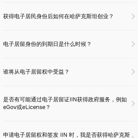
查。来自受制裁地址的付款将被拒绝。
eResidency计划下的eSIM服务取决于用户位于哈萨克斯坦
2026年7月，预计将在以下地区开设账户和发行卡：
如因 KYC 或制裁筛查导致申请被拒，注册费不予退还。
共和国还是国外。在哈萨克斯坦共和国境外使用 eSIM 时，
获得电子居民身份后如何在哈萨克斯坦创业？
Bereke 银行
您可以：
我们会定期更新信息，建议您在eResidency应用程序的 “服
仅从电子居留计划运营商（电子居留合作伙伴，例如银
电子居民只能在阿斯塔纳国际金融中心（AIFC）的领土上注
务” 选项卡和网站的此部分中查看当前状态。
行、经纪人等）预先批准的白名单中的号码接收短信；
册公司。
电子居留身份的到期日是什么时候？
根据现行费率，仅包括数据传输的服务包。
计划通过电子居留申请在阿斯塔纳国际金融中心（AIFC）自
哈萨克斯坦境外不提供语音通信和外发短信。当eSIM用户实
动提交法人实体注册申请
2026年第二季度
。
电子居留身份的授予期限为自激活之日起 12 个月。
际进入哈萨克斯坦共和国时，根据当前费率，将自动连接全
不提供使用eResidency IIN在哈萨克斯坦共和国国家司法管
谁将从电子居留权中受益？
要保持该计划服务的状态和访问权限，您必须通过支付下一
方位的服务，包括：
辖区注册公司的信息。
期的服务费用来每年续订电子居留许可。
传入和传出的短信；
该计划适合企业家和初创企业开设公司和在线账户，投资者
如果续订未完成，您的电子居留身份将被暂停，您将无法使
语音通信；
进入交易所和国际机会，IT专家、自由职业者和数字游牧民
用某些计划服务，包括向计划合作伙伴开设新账户/产品的权
是否有可能通过电子居留证IIN获得政府服务，例如
数据传输。
与客户和服务合作，以及游客和非居民以方便地获得银行服
限。
eGov或eLicense？
离开哈萨克斯坦共和国时，适用于在国外使用eSIM的限制将
务和通信。eResidency为所有希望成为哈萨克斯坦数字和金
同时向合作银行发送限制已开设账户运营的指令。
自动恢复。我们注意到，eSIM号码是根据eResidency计划
融生态系统一部分的人提供同样的机会。
包括eGov和eLicense在内的任何政府门户网站都不适用于
临时提供给用户的，并未分配给其永久使用，包括在哈萨克
同时，eSIM将继续运行，前提是及时补充余额并且满足电信
永久居住在哈萨克斯坦共和国的哈萨克斯坦共和国居民。
斯坦共和国移动公民数据库中注册。
申请电子居留权和签发 IIN 时，我是否获得哈萨克斯
运营商的条件。