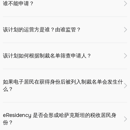
的eSIM，有机会开设银行账户并获得数字和商业服务。
谁不能申请？
未被列入制裁名单的俄罗斯联邦公民可以申请，但须接受强
化尽职调查（EDD）。
以下人员
不能申请
：
最终决定由计划运营方根据 KYC/AML 和制裁筛查结果作
该计划的运营方是谁？由谁监管？
未满 18 岁的人士
出。如申请被拒，注册费不予退还。
FATF 黑名单司法管辖区（朝鲜、伊朗、缅甸）的居民
和公民
计划的运营方为
Verum Payments Limited
，一家在阿斯塔
被列入联合国、欧盟综合名单、OFAC SDN/SSI、UK
纳国际金融中心 (AIFC) 注册的私营公司。
该计划如何根据制裁名单筛查申请人？
HMT、瑞士 SECO 或哈萨克斯坦共和国 AFM 制裁名单
商业识别号：231240900271
的个人
注册地址：55/23 Mangilik El Ave., Office 133, Astana,
提交申请时，系统会针对以下来源进行实时筛查：
受制裁司法管辖区的政治公众人物 (PEP) 及其亲属或密
Kazakhstan
切关联人 (RCA)
如果电子居民在获得身份后被列入制裁名单会发生什
联合国安理会综合名单；
监管机构：阿斯塔纳金融服务管理局（AFSA）
其活动属于欧盟第 14 轮及后续制裁包（Council Reg.
么？
欧盟综合金融制裁名单；
本计划作为哈萨克斯坦共和国政府国家计划的一部分实施。
833/2014 修订版）适用范围的人士
OFAC SDN 名单及行业制裁识别名单（SSI）；
IIN 由哈萨克斯坦共和国内务部签发。
此前因违反计划规则而被取消电子居民身份的人士
英国 HMT 综合名单；
当发现现有电子居民被列入制裁名单时，本计划将：
未能通过强制性 AML/KYC 验证的人士
瑞士 SECO 制裁名单；
eResidency 是否会形成哈萨克斯坦的税收居民身
在 24 小时内暂停 eResidency 身份；
FATF 黑名单和灰名单；
受限司法管辖区的完整名单将在 Compliance & Sanctions 页
份？
依据适用法律通知相关的监管和执法机关；
哈萨克斯坦共和国 AFM 国家名单；
面发布。