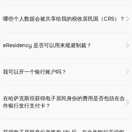
在适用的制裁制度允许的范围内通知该电子居民；
政治公众人物（PEP）和负面新闻数据库。
在适用情况下提供 30 个日历日的申诉机会；
不会。
获得电子居民身份、IIN 及 Digital Identity Card 不会
名单将在制裁机构正式更新后 24 小时内同步。此外，每日
制裁身份获得确认后，通过哈萨克斯坦共和国内务部启
自动形成哈萨克斯坦共和国的税收居民身份，也不会免除您
哪些个人数据会被共享给我的税收居民国（CRS）？
对活跃的电子居民进行重新筛查。
动 IIN 注销程序。
在实际居住国的纳税义务。
哈萨克斯坦的税收居民身份依据该国《税法》中关于实际居
哈萨克斯坦共和国是《多边主管当局协议》（MCAA）的参
留时间的标准来认定。
与方，依据 OECD 共同申报准则（CRS）自动交换非居民的
eResidency 是否可以用来规避制裁？
金融账户信息。
请注意：
哈萨克斯坦是 OECD 共同申报准则（CRS）的参与
方。您在哈萨克斯坦银行的相关数据将自动共享给您税收居
共享的数据包括：
不可以。
eResidency 计划内置了制裁筛查和司法管辖区限制
民国的税务机关。
机制。
姓名；
我可以开一个银行账户吗？
出生日期；
每份申请都会针对以下名单进行筛查：联合国综合名单、欧
税收居民国的纳税人识别号；
盟综合金融制裁名单、OFAC SDN/SSI、英国 HMT 综合名
是的。电子居民身份允许您在哈萨克斯坦的二级银行远程开
报告年度末的账户余额；
单、瑞士 SECO、FATF 黑名单/灰名单以及哈萨克斯坦共和
设个人和公司账户。
在哈萨克斯坦获得电子居民身份的费用是否包括在合
毛利息、股息及其他收入。
国 AFM 名单。
作银行发行支付卡？
相关数据通过哈萨克斯坦国家收入委员会（KGD）每年传输
本计划不接受来自受制裁司法管辖区的居民或公民的申请，
一次。
也不接受被列入制裁名单人士的申请。如现有的电子居民在
否根据州电子居留计划获得电子居民身份的费用
不包括
开设
获得身份后被列入制裁名单，将启动身份注销程序。
银行账户并发行支付卡。