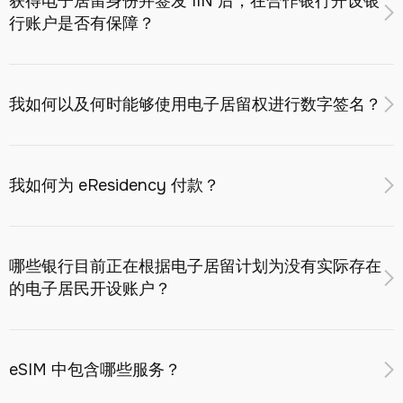
获得电子居留身份并签发 IIN 后，在合作银行开设银
行账户是否有保障？
开立银行账户和发放支付卡的条件和费用由合作银行独立设
定。一些银行免费提供信用卡，其他银行则根据自己的利率
提供卡。
获得电子居留身份和 IIN 并不能保证开设银行账户。
我如何以及何时能够使用电子居留权进行数字签名？
合作银行会考虑作为eResidency注册的一部分而进行的反洗
钱/KYC检查的结果，根据哈萨克斯坦共和国的内部程序和立
法，银行有权：
目前，正在与哈萨克斯坦共和国国家机构一起敲定获得电子
数字签名的机制，该机制是专门为哈萨克斯坦共和国的电子
• 向客户索取其他信息和文件；
我如何为 eResidency 付款？
居民设计的。该服务计划于 2026 年第四季度推出。
• 要求确认资金来源和/或业务目的；
接受以下付款方式：
• 在建立业务关系之前进行自己的尽职调查。
哪些银行目前正在根据电子居留计划为没有实际存在
国际支付系统的银行卡：Visa、Mastercard、
开户的最终决定由银行自己作出，如果被拒绝，银行没有义
的电子居民开设账户？
UnionPay。
务披露理由。
加密货币（稳定币）：USDT（Tether）、
USDC（Circle）——通过经过审批的加密支付服务商。
目前，以下银行可为电子居民（电子居民）开立远程账户：
所有付款均会进行反洗钱（AML）检查和制裁筛查。加密交
eSIM 中包含哪些服务？
Freedom 银行
易还需根据 FATF 第 16 条建议（旅行规则）接受 KYT 检
RBK 银行