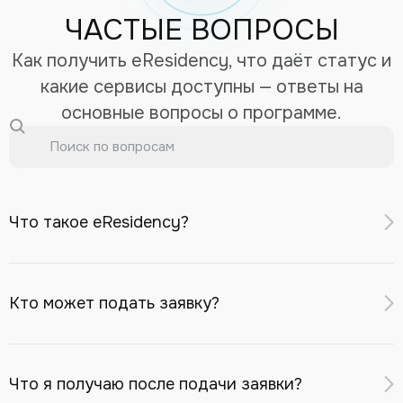
ЧАСТЫЕ ВОПРОСЫ
Как получить eResidency, что даёт статус и
какие сервисы доступны — ответы на
основные вопросы о программе.
Что такое eResidency?
eResidency — это цифровой идентификатор для
удалённого доступа к финансовым и бизнес-сервисам
Кто может подать заявку?
Республики Казахстан: открытие банковского счёта в
казахстанском банке, регистрация компании в МФЦА,
Заявку может подать иностранный гражданин или
инвестиционные сервисы, eSIM с казахстанским
лицо без гражданства
старше 18 лет
, при условии:
Что я получаю после подачи заявки?
номером.