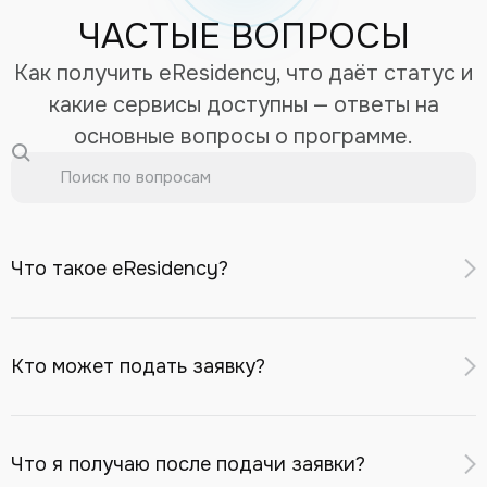
ЧАСТЫЕ ВОПРОСЫ
Как получить eResidency, что даёт статус и
какие сервисы доступны — ответы на
основные вопросы о программе.
Что такое eResidency?
eResidency — это цифровой идентификатор для
удалённого доступа к финансовым и бизнес-сервисам
Кто может подать заявку?
Республики Казахстан: открытие банковского счёта в
казахстанском банке, регистрация компании в МФЦА,
Заявку может подать иностранный гражданин или
инвестиционные сервисы, eSIM с казахстанским
лицо без гражданства
старше 18 лет
, при условии:
Что я получаю после подачи заявки?
номером.