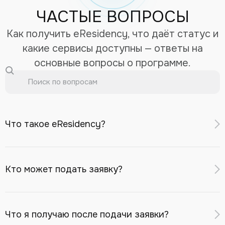
ЧАСТЫЕ ВОПРОСЫ
Как получить eResidency, что даёт статус и
какие сервисы доступны — ответы на
основные вопросы о программе.
Что такое eResidency?
eResidency — это цифровой идентификатор для
удалённого доступа к финансовым и бизнес-сервисам
Кто может подать заявку?
Республики Казахстан: открытие банковского счёта в
казахстанском банке, регистрация компании в МФЦА,
Заявку может подать иностранный гражданин или
инвестиционные сервисы, eSIM с казахстанским
лицо без гражданства
старше 18 лет
, при условии:
Что я получаю после подачи заявки?
номером.